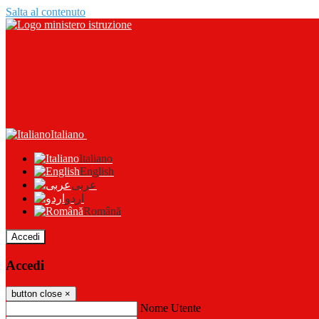
Salta al contenuto
Italiano
Italiano
English
عربى
اردو
Română
Accedi
Accedi
button close
×
Nome Utente