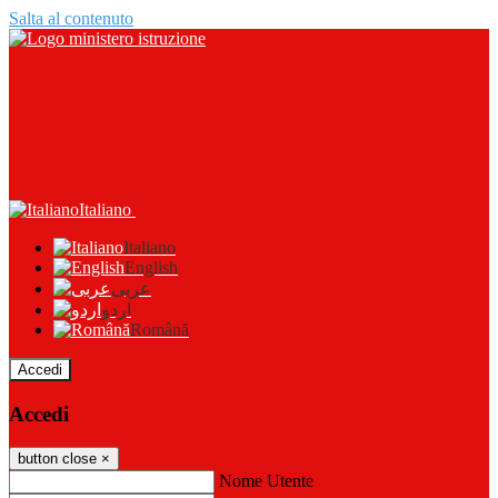
Salta al contenuto
Italiano
Italiano
English
عربى
اردو
Română
Accedi
Accedi
button close
×
Nome Utente