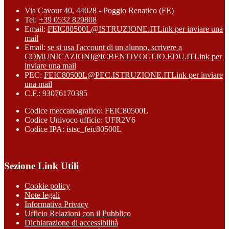
Via Cavour 40, 44028 - Poggio Renatico (FE)
Tel:
+39 0532 829808
Email:
FEIC80500L@ISTRUZIONE.IT
Link per inviare una
mail
Email:
se si usa l'account di un alunno, scrivere a
COMUNICAZIONI@ICBENTIVOGLIO.EDU.IT
Link per
inviare una mail
PEC:
FEIC80500L@PEC.ISTRUZIONE.IT
Link per inviare
una mail
C.F.: 93076170385
Codice meccanografico: FEIC80500L
Codice Univoco ufficio: UFR2V6
Codice IPA: istsc_feic80500L
Sezione Link Utili
Cookie policy
Note legali
Informativa Privacy
Ufficio Relazioni con il Pubblico
Dichiarazione di accessibilità