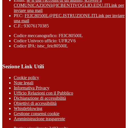
Email:
se si usa l'account di un alunno, scrivere a
COMUNICAZIONI@ICBENTIVOGLIO.EDU.IT
Link per
inviare una mail
PEC:
FEIC80500L@PEC.ISTRUZIONE.IT
Link per inviare
una mail
C.F.: 93076170385
Codice meccanografico: FEIC80500L
Codice Univoco ufficio: UFR2V6
Codice IPA: istsc_feic80500L
Sezione Link Utili
Cookie policy
Note legali
Informativa Privacy
Ufficio Relazioni con il Pubblico
Dichiarazione di accessibilità
Obiettivi di accessibilità
Whistleblowing
Gestione consensi cookie
Amministrazione trasparente