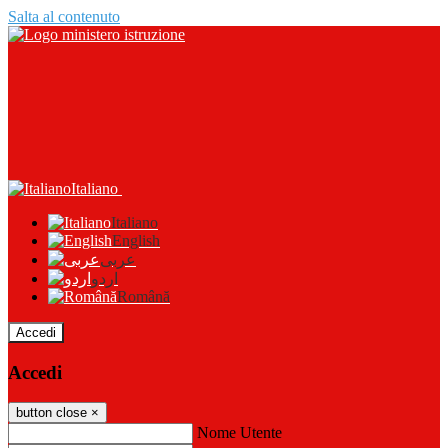
Salta al contenuto
Italiano
Italiano
English
عربى
اردو
Română
Accedi
Accedi
button close
×
Nome Utente