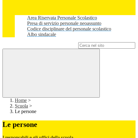
Area Riservata Personale Scolastico
Presa di servizio personale neoassunto
Codice disciplinare del personale scolastico
Albo sindacale
Campo di ricerca per le pagine del sito
Home
>
Scuola
>
Le persone
Le persone
I responsabili e gli uffici della scuola