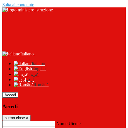
Salta al contenuto
Italiano
Italiano
English
عربى
اردو
Română
Accedi
Accedi
button close
×
Nome Utente