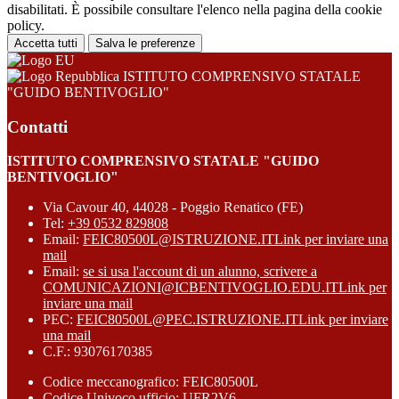
disabilitati. È possibile consultare l'elenco nella pagina della cookie
policy.
Accetta tutti
Salva le preferenze
ISTITUTO COMPRENSIVO STATALE
"GUIDO BENTIVOGLIO"
Contatti
ISTITUTO COMPRENSIVO STATALE "GUIDO
BENTIVOGLIO"
Via Cavour 40, 44028 - Poggio Renatico (FE)
Tel:
+39 0532 829808
Email:
FEIC80500L@ISTRUZIONE.IT
Link per inviare una
mail
Email:
se si usa l'account di un alunno, scrivere a
COMUNICAZIONI@ICBENTIVOGLIO.EDU.IT
Link per
inviare una mail
PEC:
FEIC80500L@PEC.ISTRUZIONE.IT
Link per inviare
una mail
C.F.: 93076170385
Codice meccanografico: FEIC80500L
Codice Univoco ufficio: UFR2V6