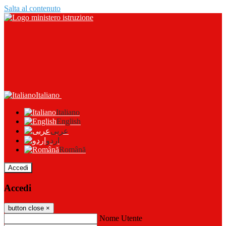
Salta al contenuto
Italiano
Italiano
English
عربى
اردو
Română
Accedi
Accedi
button close
×
Nome Utente