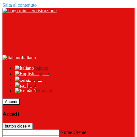
Salta al contenuto
Italiano
Italiano
English
عربى
اردو
Română
Accedi
Accedi
button close
×
Nome Utente