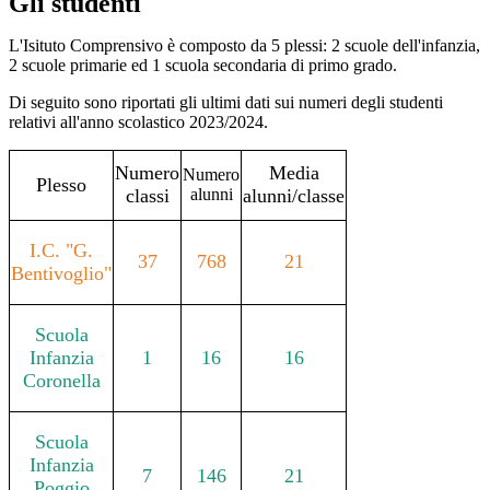
Gli studenti
L'Isituto Comprensivo è composto da 5 plessi: 2 scuole dell'infanzia,
2 scuole primarie ed 1 scuola secondaria di primo grado.
Di seguito sono riportati gli ultimi dati sui numeri degli studenti
relativi all'anno scolastico 2023/2024.
Numero
Media
Numero
Plesso
classi
alunni
alunni/classe
I.C.
"G.
37
768
21
Bentivoglio"
Scuola
Infanzia
1
16
16
Coronella
Scuola
Infanzia
7
146
21
Poggio