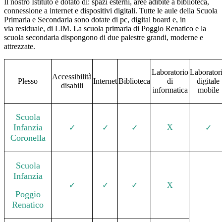
Il nostro Istituto è dotato di: spazi esterni, aree adibite a biblioteca,
connessione a internet e dispositivi digitali. Tutte le aule della Scuola
Primaria e Secondaria sono dotate di pc, digital board e, in
via residuale, di LIM. La scuola primaria di Poggio Renatico e la
scuola secondaria dispongono di due palestre grandi, moderne e
attrezzate.
Laboratorio
Laborator
Accessibilità
Plesso
Internet
Biblioteca
di
digitale
disabili
informatica
mobile
Scuola
Infanzia
X
✓
✓
✓
✓
Coronella
Scuola
Infanzia
✓
✓
✓
X
Poggio
Renatico