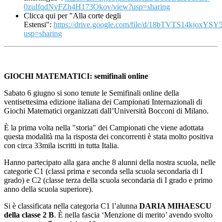
0zuIfqdNvFZh4H173Okov/view?usp=sharing
Clicca qui per "Alla corte degli
Estensi":
https://drive.google.com/file/d/18bTVTS14kjox
usp=sharing
GIOCHI MATEMATICI: semifinali online
Sabato 6 giugno si sono tenute le Semifinali online della
ventisettesima edizione italiana dei Campionati Internazionali di
Giochi Matematici organizzati dall’Università Bocconi di Milano.
È la prima volta nella "storia" dei Campionati che viene adottata
questa modalità ma la risposta dei concorrenti è stata molto positiva
con circa 33mila iscritti in tutta Italia.
Hanno partecipato alla gara anche 8 alunni della nostra scuola, nelle
categorie C1 (classi prima e seconda sella scuola secondaria di I
grado) e C2 (classe terza della scuola secondaria di I grado e primo
anno della scuola superiore).
Si è classificata nella categoria C1 l’alunna
DARIA MIHAESCU
della classe 2 B
. È nella fascia ‘Menzione di merito’ avendo svolto