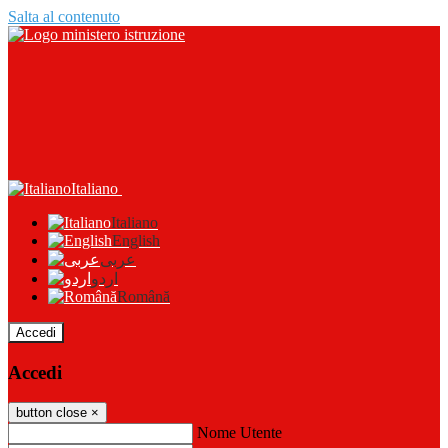
Salta al contenuto
Italiano
Italiano
English
عربى
اردو
Română
Accedi
Accedi
button close
×
Nome Utente