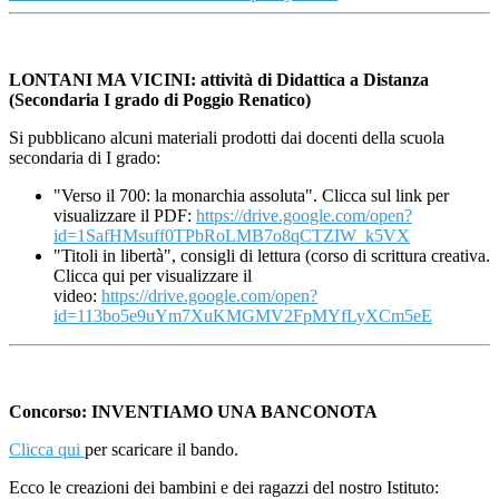
LONTANI MA VICINI: attività di Didattica a Distanza
(Secondaria I grado di Poggio Renatico)
Si pubblicano alcuni materiali prodotti dai docenti della scuola
secondaria di I grado:
"Verso il 700: la monarchia assoluta". Clicca sul link per
visualizzare il PDF:
https://drive.google.com/open?
id=1SafHMsuff0TPbRoLMB7o8qCTZIW_k5VX
"Titoli in libertà", consigli di lettura (corso di scrittura creativa.
Clicca qui per visualizzare il
video:
https://drive.google.com/open?
id=113bo5e9uYm7XuKMGMV2FpMYfLyXCm5eE
Concorso: INVENTIAMO UNA BANCONOTA
Clicca qui
per scaricare il bando.
Ecco le creazioni dei bambini e dei ragazzi del nostro Istituto: