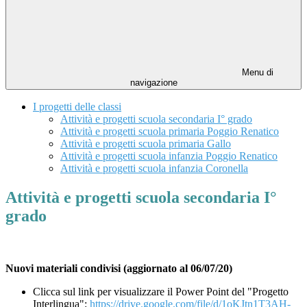
Menu di
navigazione
I progetti delle classi
Attività e progetti scuola secondaria I° grado
Attività e progetti scuola primaria Poggio Renatico
Attività e progetti scuola primaria Gallo
Attività e progetti scuola infanzia Poggio Renatico
Attività e progetti scuola infanzia Coronella
Attività e progetti scuola secondaria I°
grado
Nuovi materiali condivisi (aggiornato al 06/07/20)
Clicca sul link per visualizzare il Power Point del "Progetto
Interlingua":
https://drive.google.com/file/d/1oKJtn1T3AH-