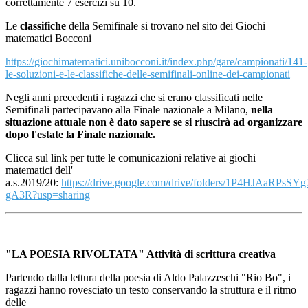
correttamente 7 esercizi su 10.
Le
classifiche
della Semifinale si trovano nel sito dei Giochi
matematici Bocconi
https://giochimatematici.unibocconi.it/index.php/gare/campionati/141-
le-soluzioni-e-le-classifiche-delle-semifinali-online-dei-campionati
Negli anni precedenti i ragazzi che si erano classificati nelle
Semifinali partecipavano alla Finale nazionale a Milano,
nella
situazione attuale non è dato sapere se si riuscirà ad organizzare
dopo l'estate la Finale nazionale.
Clicca sul link per tutte le comunicazioni relative ai giochi
matematici dell'
a.s.2019/20:
https://drive.google.com/drive/folders/1P4HJAaR
gA3R?usp=sharing
"LA POESIA RIVOLTATA" Attività di scrittura creativa
Partendo dalla lettura della poesia di Aldo Palazzeschi "Rio Bo", i
ragazzi hanno rovesciato un testo conservando la struttura e il ritmo
delle