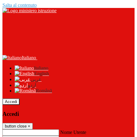
Salta al contenuto
Italiano
Italiano
English
عربى
اردو
Română
Accedi
Accedi
button close
×
Nome Utente