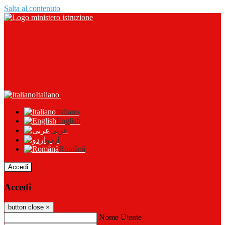
Salta al contenuto
Italiano
Italiano
English
عربى
اردو
Română
Accedi
Accedi
button close
×
Nome Utente