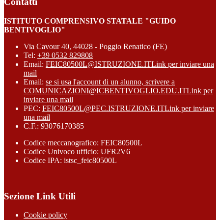
Contatti
ISTITUTO COMPRENSIVO STATALE "GUIDO
BENTIVOGLIO"
Via Cavour 40, 44028 - Poggio Renatico (FE)
Tel:
+39 0532 829808
Email:
FEIC80500L@ISTRUZIONE.IT
Link per inviare una
mail
Email:
se si usa l'account di un alunno, scrivere a
COMUNICAZIONI@ICBENTIVOGLIO.EDU.IT
Link per
inviare una mail
PEC:
FEIC80500L@PEC.ISTRUZIONE.IT
Link per inviare
una mail
C.F.: 93076170385
Codice meccanografico: FEIC80500L
Codice Univoco ufficio: UFR2V6
Codice IPA: istsc_feic80500L
Sezione Link Utili
Cookie policy