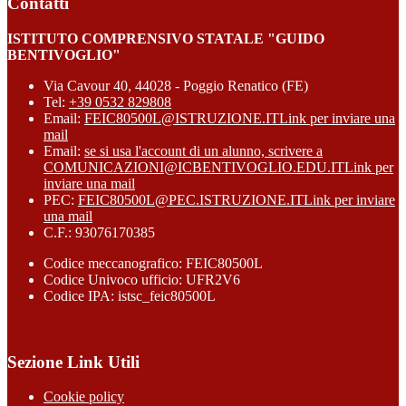
Contatti
ISTITUTO COMPRENSIVO STATALE "GUIDO
BENTIVOGLIO"
Via Cavour 40, 44028 - Poggio Renatico (FE)
Tel:
+39 0532 829808
Email:
FEIC80500L@ISTRUZIONE.IT
Link per inviare una
mail
Email:
se si usa l'account di un alunno, scrivere a
COMUNICAZIONI@ICBENTIVOGLIO.EDU.IT
Link per
inviare una mail
PEC:
FEIC80500L@PEC.ISTRUZIONE.IT
Link per inviare
una mail
C.F.: 93076170385
Codice meccanografico: FEIC80500L
Codice Univoco ufficio: UFR2V6
Codice IPA: istsc_feic80500L
Sezione Link Utili
Cookie policy