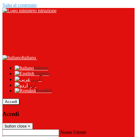
Salta al contenuto
Italiano
Italiano
English
عربى
اردو
Română
Accedi
Accedi
button close
×
Nome Utente