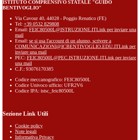
ISTITUTO COMPRENSIVO STATALE "GUIDO
BENTIVOGLIO"
Via Cavour 40, 44028 - Poggio Renatico (FE)
Tel:
+39 0532 829808
Email:
FEIC80500L@ISTRUZIONE.IT
Link per inviare una
mail
Email:
se si usa l'account di un alunno, scrivere a
COMUNICAZIONI@ICBENTIVOGLIO.EDU.IT
Link per
inviare una mail
PEC:
FEIC80500L@PEC.ISTRUZIONE.IT
Link per inviare
una mail
C.F.: 93076170385
Codice meccanografico: FEIC80500L
Codice Univoco ufficio: UFR2V6
Codice IPA: istsc_feic80500L
Sezione Link Utili
Cookie policy
Note legali
Informativa Privacy