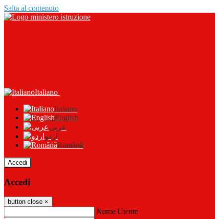
Salta al contenuto
Italiano
Italiano
English
عربى
اردو
Română
Accedi
Accedi
button close
×
Nome Utente