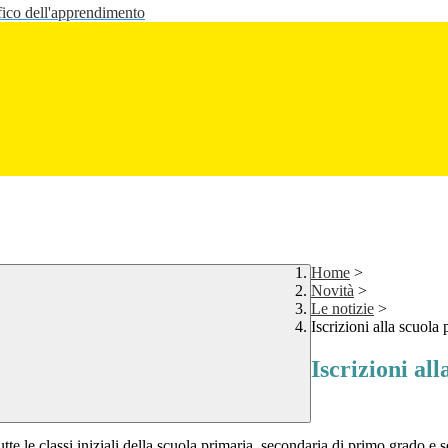
fico dell'apprendimento
Home
>
Novità
>
Le notizie
>
Iscrizioni alla scuola 
Iscrizioni al
tutte le classi iniziali della scuola primaria, secondaria di primo grado e