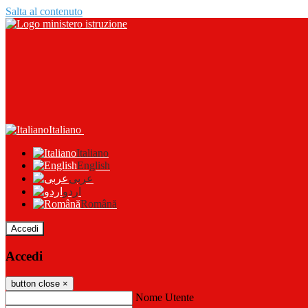
Salta al contenuto
Italiano
Italiano
English
عربى
اردو
Română
Accedi
Accedi
button close
×
Nome Utente