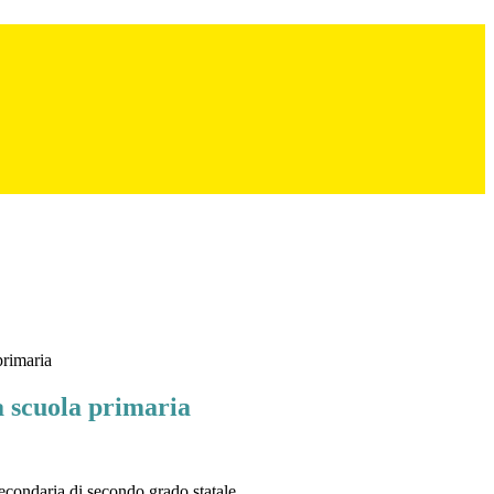
primaria
la scuola primaria
 secondaria di secondo grado statale.