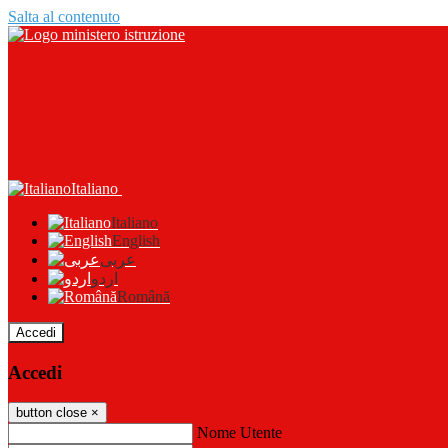
Salta al contenuto
Italiano
Italiano
English
عربى
اردو
Română
Accedi
Accedi
button close
×
Nome Utente