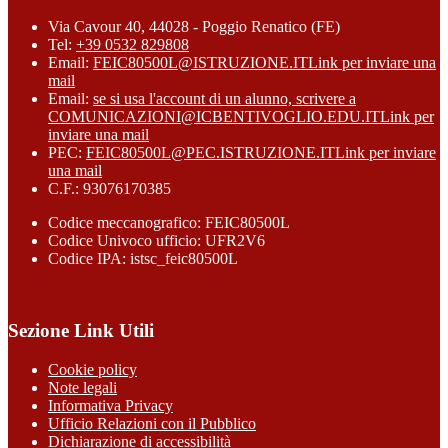
Via Cavour 40, 44028 - Poggio Renatico (FE)
Tel:
+39 0532 829808
Email:
FEIC80500L@ISTRUZIONE.IT
Link per inviare una
mail
Email:
se si usa l'account di un alunno, scrivere a
COMUNICAZIONI@ICBENTIVOGLIO.EDU.IT
Link per
inviare una mail
PEC:
FEIC80500L@PEC.ISTRUZIONE.IT
Link per inviare
una mail
C.F.: 93076170385
Codice meccanografico: FEIC80500L
Codice Univoco ufficio: UFR2V6
Codice IPA: istsc_feic80500L
Sezione Link Utili
Cookie policy
Note legali
Informativa Privacy
Ufficio Relazioni con il Pubblico
Dichiarazione di accessibilità