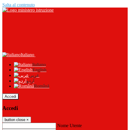
Salta al contenuto
Italiano
Italiano
English
عربى
اردو
Română
Accedi
Accedi
button close
×
Nome Utente