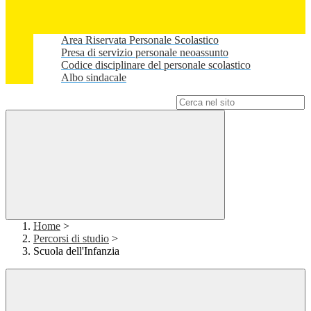
Area Riservata Personale Scolastico
Presa di servizio personale neoassunto
Codice disciplinare del personale scolastico
Albo sindacale
Campo di ricerca per le pagine del sito
Home
>
Percorsi di studio
>
Scuola dell'Infanzia