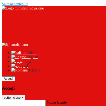
Salta al contenuto
Italiano
Italiano
English
عربى
اردو
Română
Accedi
Accedi
button close
×
Nome Utente