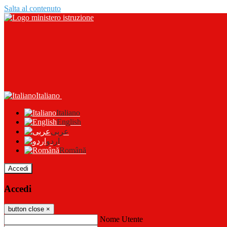
Salta al contenuto
Italiano
Italiano
English
عربى
اردو
Română
Accedi
Accedi
button close
×
Nome Utente