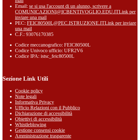
mail
Email:
se si usa l'account di un alunno, scrivere a
COMUNICAZIONI@ICBENTIVOGLIO.EDU.IT
Link per
inviare una mail
PEC:
FEIC80500L@PEC.ISTRUZIONE.IT
Link per inviare
una mail
C.F.: 93076170385
Codice meccanografico: FEIC80500L
Codice Univoco ufficio: UFR2V6
Codice IPA: istsc_feic80500L
Sezione Link Utili
Cookie policy
Note legali
Informativa Privacy
Ufficio Relazioni con il Pubblico
Dichiarazione di accessibilità
Obiettivi di accessibilità
Whistleblowing
Gestione consensi cookie
Amministrazione trasparente