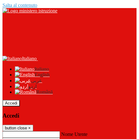
Salta al contenuto
Italiano
Italiano
English
عربى
اردو
Română
Accedi
Accedi
button close
×
Nome Utente