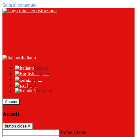
Salta al contenuto
Italiano
Italiano
English
عربى
اردو
Română
Accedi
Accedi
button close
×
Nome Utente