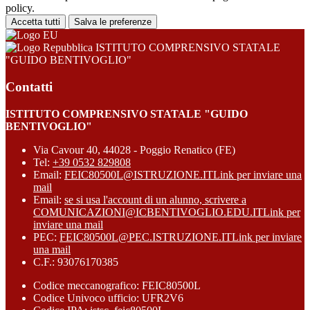
policy.
Accetta tutti
Salva le preferenze
ISTITUTO COMPRENSIVO STATALE
"GUIDO BENTIVOGLIO"
Contatti
ISTITUTO COMPRENSIVO STATALE "GUIDO
BENTIVOGLIO"
Via Cavour 40, 44028 - Poggio Renatico (FE)
Tel:
+39 0532 829808
Email:
FEIC80500L@ISTRUZIONE.IT
Link per inviare una
mail
Email:
se si usa l'account di un alunno, scrivere a
COMUNICAZIONI@ICBENTIVOGLIO.EDU.IT
Link per
inviare una mail
PEC:
FEIC80500L@PEC.ISTRUZIONE.IT
Link per inviare
una mail
C.F.: 93076170385
Codice meccanografico: FEIC80500L
Codice Univoco ufficio: UFR2V6