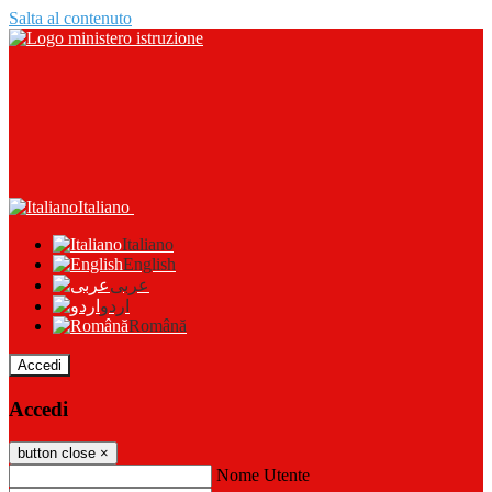
Salta al contenuto
Italiano
Italiano
English
عربى
اردو
Română
Accedi
Accedi
button close
×
Nome Utente