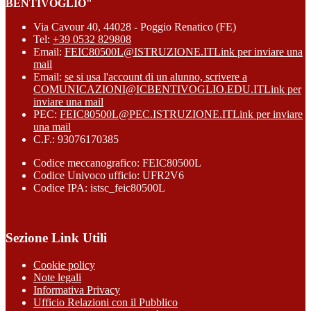
BENTIVOGLIO"
Via Cavour 40, 44028 - Poggio Renatico (FE)
Tel:
+39 0532 829808
Email:
FEIC80500L@ISTRUZIONE.IT
Link per inviare una
mail
Email:
se si usa l'account di un alunno, scrivere a
COMUNICAZIONI@ICBENTIVOGLIO.EDU.IT
Link per
inviare una mail
PEC:
FEIC80500L@PEC.ISTRUZIONE.IT
Link per inviare
una mail
C.F.: 93076170385
Codice meccanografico: FEIC80500L
Codice Univoco ufficio: UFR2V6
Codice IPA: istsc_feic80500L
Sezione Link Utili
Cookie policy
Note legali
Informativa Privacy
Ufficio Relazioni con il Pubblico