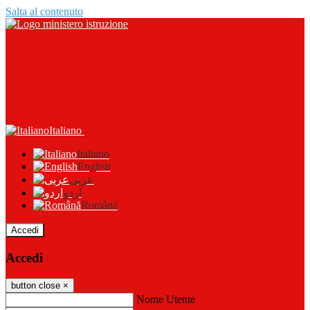
Salta al contenuto
Italiano
Italiano
English
عربى
اردو
Română
Accedi
Accedi
button close
×
Nome Utente