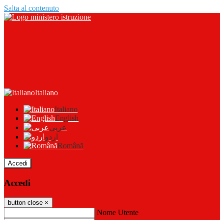
Salta al contenuto
Italiano
Italiano
English
عربى
اردو
Română
Accedi
Accedi
button close
×
Nome Utente