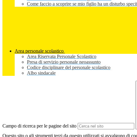
Come faccio a scoprire se mio figlio ha un disturbo speci
Area personale scolastico
Area Riservata Personale Scolastico
Presa di servizio personale neoassunto
Codice disciplinare del personale scolastico
Albo sindacale
Campo di ricerca per le pagine del sito
Questo sito o gli strumenti terzi da questo utilizzati si avvalgono di coo