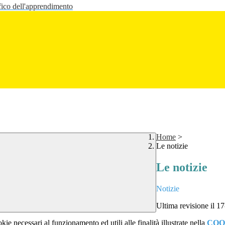
fico dell'apprendimento
Home
>
Le notizie
Le notizie
Notizie
Ultima revisione il 1
kie necessari al funzionamento ed utili alle finalità illustrate nella
COO