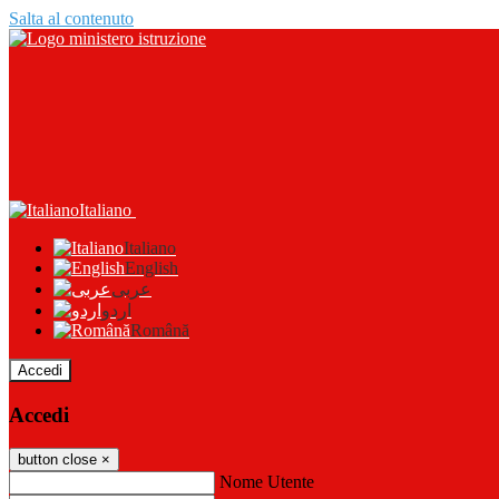
Salta al contenuto
Italiano
Italiano
English
عربى
اردو
Română
Accedi
Accedi
button close
×
Nome Utente