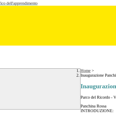
fico dell'apprendimento
Home
>
Inaugurazione Panch
Inaugurazion
Parco del Ricordo - 
Panchina Rossa
INTRODUZIONE: