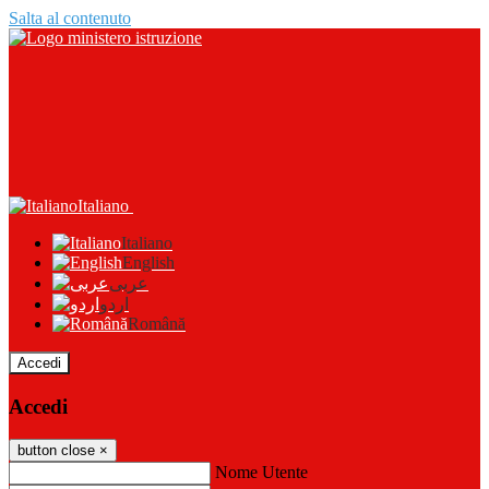
Salta al contenuto
Italiano
Italiano
English
عربى
اردو
Română
Accedi
Accedi
button close
×
Nome Utente