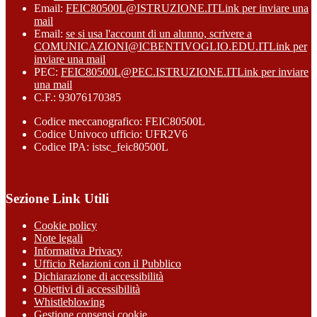
Email:
FEIC80500L@ISTRUZIONE.IT
Link per inviare una
mail
Email:
se si usa l'account di un alunno, scrivere a
COMUNICAZIONI@ICBENTIVOGLIO.EDU.IT
Link per
inviare una mail
PEC:
FEIC80500L@PEC.ISTRUZIONE.IT
Link per inviare
una mail
C.F.: 93076170385
Codice meccanografico: FEIC80500L
Codice Univoco ufficio: UFR2V6
Codice IPA: istsc_feic80500L
Sezione Link Utili
Cookie policy
Note legali
Informativa Privacy
Ufficio Relazioni con il Pubblico
Dichiarazione di accessibilità
Obiettivi di accessibilità
Whistleblowing
Gestione consensi cookie