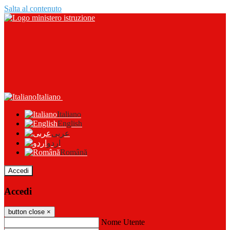
Salta al contenuto
Italiano
Italiano
English
عربى
اردو
Română
Accedi
Accedi
button close
×
Nome Utente