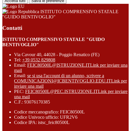
Accetta tutti
Salva le preferenze
ISTITUTO COMPRENSIVO STATALE
"GUIDO BENTIVOGLIO"
Contatti
ISTITUTO COMPRENSIVO STATALE "GUIDO
BENTIVOGLIO"
Via Cavour 40, 44028 - Poggio Renatico (FE)
Tel:
+39 0532 829808
Email:
FEIC80500L@ISTRUZIONE.IT
Link per inviare una
mail
Email:
se si usa l'account di un alunno, scrivere a
COMUNICAZIONI@ICBENTIVOGLIO.EDU.IT
Link per
inviare una mail
PEC:
FEIC80500L@PEC.ISTRUZIONE.IT
Link per inviare
una mail
C.F.: 93076170385
Codice meccanografico: FEIC80500L
Codice Univoco ufficio: UFR2V6
Codice IPA: istsc_feic80500L