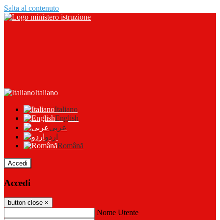
Salta al contenuto
Italiano
Italiano
English
عربى
اردو
Română
Accedi
Accedi
button close
×
Nome Utente