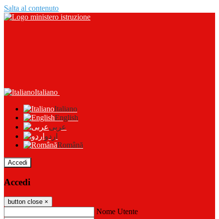
Salta al contenuto
Italiano
Italiano
English
عربى
اردو
Română
Accedi
Accedi
button close
×
Nome Utente