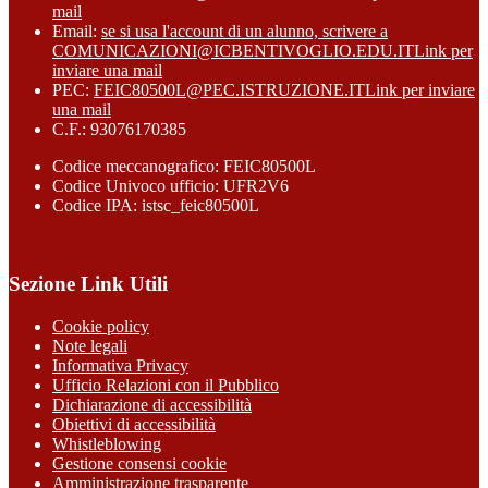
mail
Email:
se si usa l'account di un alunno, scrivere a
COMUNICAZIONI@ICBENTIVOGLIO.EDU.IT
Link per
inviare una mail
PEC:
FEIC80500L@PEC.ISTRUZIONE.IT
Link per inviare
una mail
C.F.: 93076170385
Codice meccanografico: FEIC80500L
Codice Univoco ufficio: UFR2V6
Codice IPA: istsc_feic80500L
Sezione Link Utili
Cookie policy
Note legali
Informativa Privacy
Ufficio Relazioni con il Pubblico
Dichiarazione di accessibilità
Obiettivi di accessibilità
Whistleblowing
Gestione consensi cookie
Amministrazione trasparente