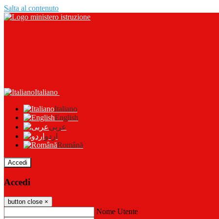
Salta al contenuto
Italiano
Italiano
English
عربى
اردو
Română
Accedi
Accedi
button close
×
Nome Utente