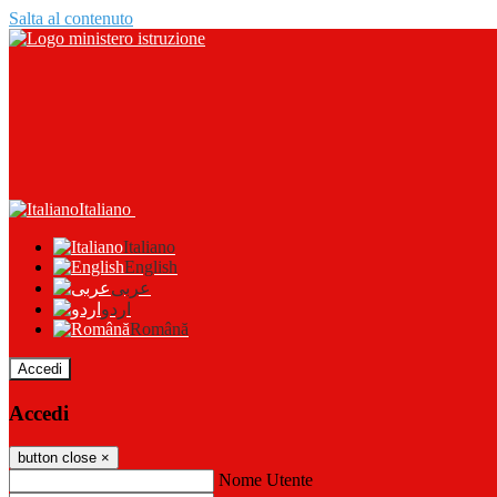
Salta al contenuto
Italiano
Italiano
English
عربى
اردو
Română
Accedi
Accedi
button close
×
Nome Utente