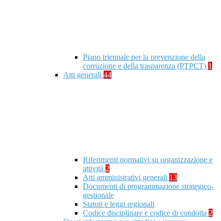
Piano triennale per la prevenzione della
corruzione e della trasparenza (PTPCT)
1
Atti generali
44
Riferimenti normativi su organizzazione e
attività
2
Atti amministrativi generali
13
Documenti di programmazione strategico-
gestionale
Statuti e leggi regionali
Codice disciplinare e codice di condotta
2