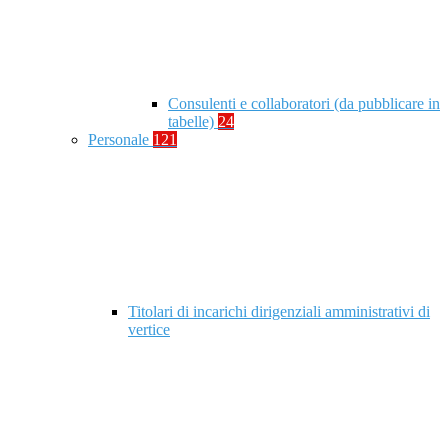
Consulenti e collaboratori (da pubblicare in
tabelle)
24
Personale
121
Titolari di incarichi dirigenziali amministrativi di
vertice