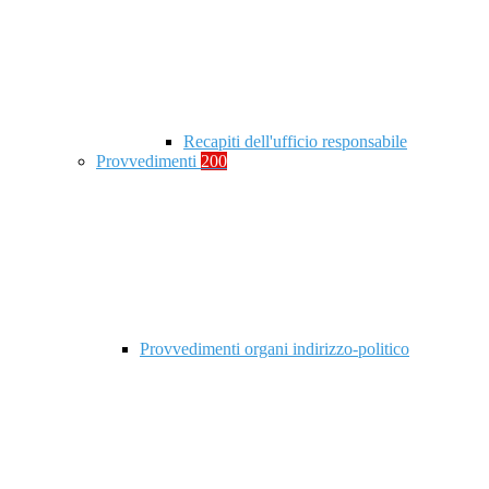
Recapiti dell'ufficio responsabile
Provvedimenti
200
Provvedimenti organi indirizzo-politico