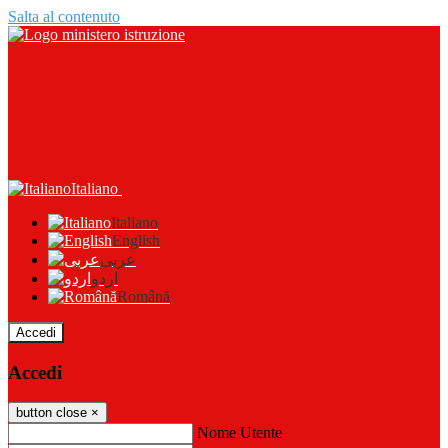
Salta al contenuto
Italiano
Italiano
English
عربى
اردو
Română
Accedi
Accedi
button close
×
Nome Utente