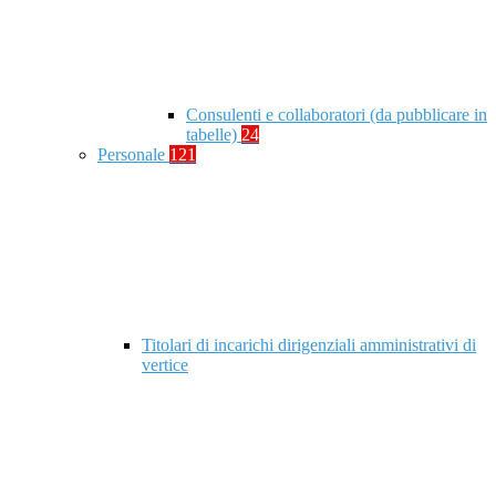
Consulenti e collaboratori (da pubblicare in
tabelle)
24
Personale
121
Titolari di incarichi dirigenziali amministrativi di
vertice