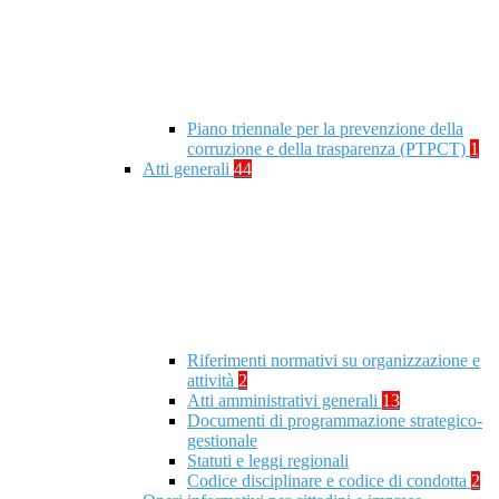
Piano triennale per la prevenzione della
corruzione e della trasparenza (PTPCT)
1
Atti generali
44
Riferimenti normativi su organizzazione e
attività
2
Atti amministrativi generali
13
Documenti di programmazione strategico-
gestionale
Statuti e leggi regionali
Codice disciplinare e codice di condotta
2