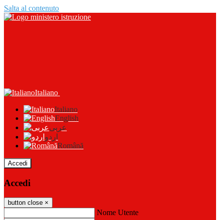
Salta al contenuto
Italiano
Italiano
English
عربى
اردو
Română
Accedi
Accedi
button close
×
Nome Utente