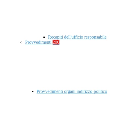
Recapiti dell'ufficio responsabile
Provvedimenti
200
Provvedimenti organi indirizzo-politico