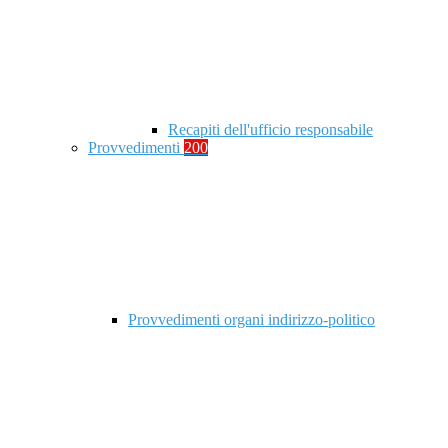
Recapiti dell'ufficio responsabile
Provvedimenti
200
Provvedimenti organi indirizzo-politico