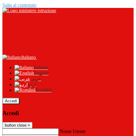
Salta al contenuto
Italiano
Italiano
English
عربى
اردو
Română
Accedi
Accedi
button close
×
Nome Utente