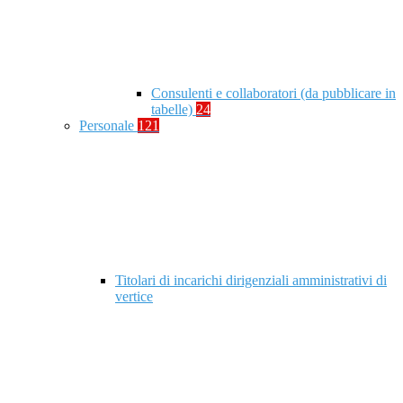
Consulenti e collaboratori (da pubblicare in
tabelle)
24
Personale
121
Titolari di incarichi dirigenziali amministrativi di
vertice