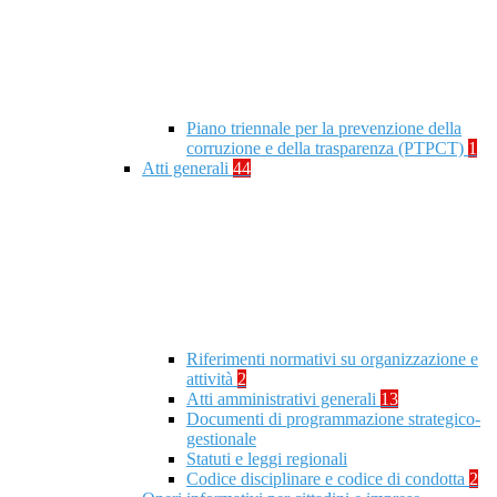
Piano triennale per la prevenzione della
corruzione e della trasparenza (PTPCT)
1
Atti generali
44
Riferimenti normativi su organizzazione e
attività
2
Atti amministrativi generali
13
Documenti di programmazione strategico-
gestionale
Statuti e leggi regionali
Codice disciplinare e codice di condotta
2