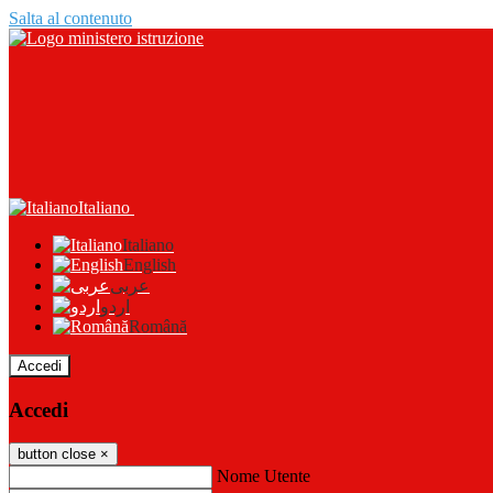
Salta al contenuto
Italiano
Italiano
English
عربى
اردو
Română
Accedi
Accedi
button close
×
Nome Utente