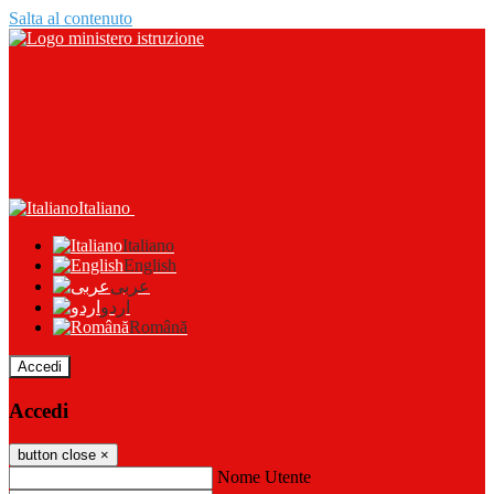
Salta al contenuto
Italiano
Italiano
English
عربى
اردو
Română
Accedi
Accedi
button close
×
Nome Utente