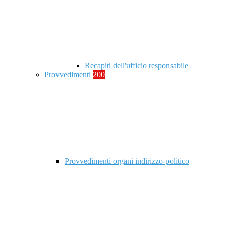
Recapiti dell'ufficio responsabile
Provvedimenti
200
Provvedimenti organi indirizzo-politico