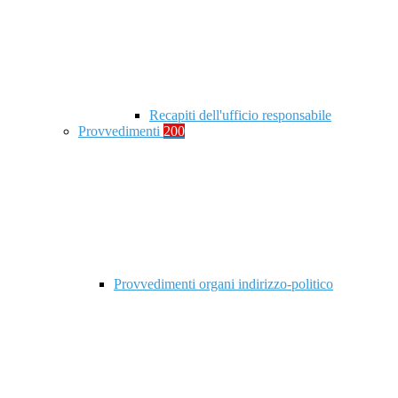
Recapiti dell'ufficio responsabile
Provvedimenti
200
Provvedimenti organi indirizzo-politico