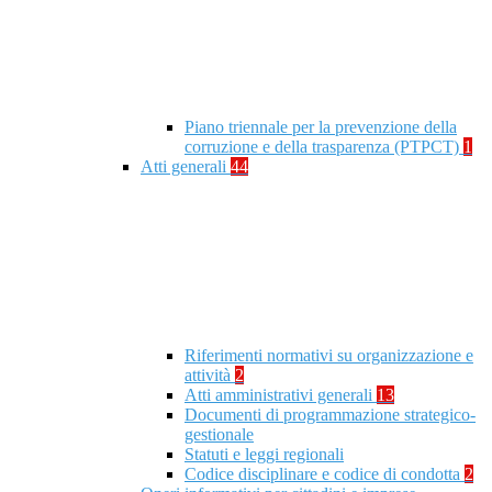
Piano triennale per la prevenzione della
corruzione e della trasparenza (PTPCT)
1
Atti generali
44
Riferimenti normativi su organizzazione e
attività
2
Atti amministrativi generali
13
Documenti di programmazione strategico-
gestionale
Statuti e leggi regionali
Codice disciplinare e codice di condotta
2