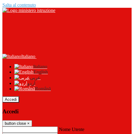
Salta al contenuto
Italiano
Italiano
English
عربى
اردو
Română
Accedi
Accedi
button close
×
Nome Utente