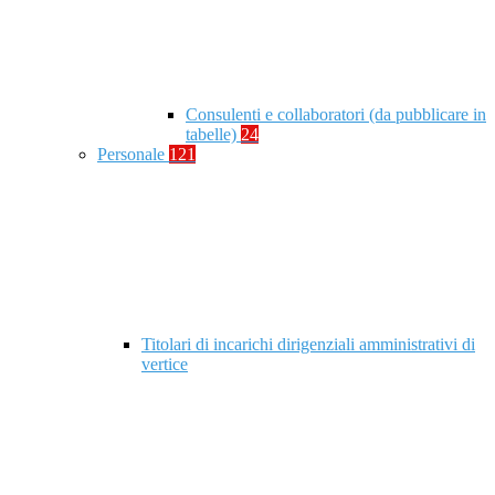
Consulenti e collaboratori (da pubblicare in
tabelle)
24
Personale
121
Titolari di incarichi dirigenziali amministrativi di
vertice