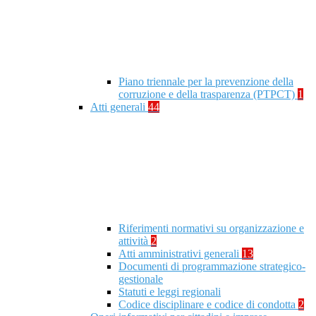
Piano triennale per la prevenzione della
corruzione e della trasparenza (PTPCT)
1
Atti generali
44
Riferimenti normativi su organizzazione e
attività
2
Atti amministrativi generali
13
Documenti di programmazione strategico-
gestionale
Statuti e leggi regionali
Codice disciplinare e codice di condotta
2