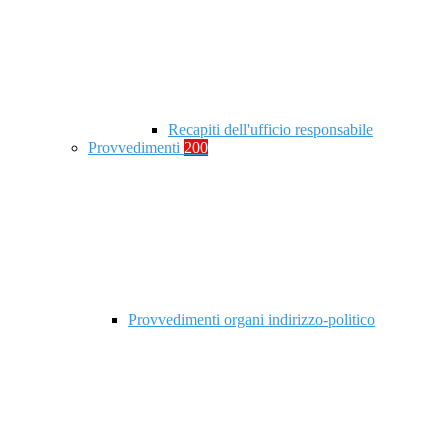
Recapiti dell'ufficio responsabile
Provvedimenti
200
Provvedimenti organi indirizzo-politico