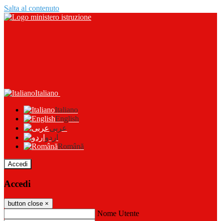
Salta al contenuto
Italiano
Italiano
English
عربى
اردو
Română
Accedi
Accedi
button close
×
Nome Utente