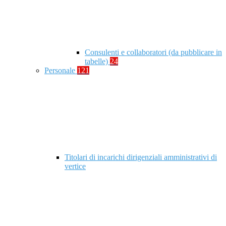
Consulenti e collaboratori (da pubblicare in
tabelle)
24
Personale
121
Titolari di incarichi dirigenziali amministrativi di
vertice