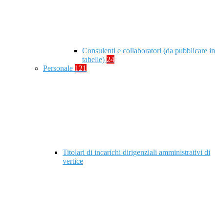
Consulenti e collaboratori (da pubblicare in
tabelle)
24
Personale
121
Titolari di incarichi dirigenziali amministrativi di
vertice