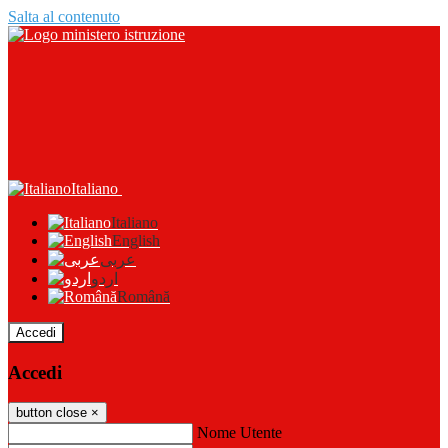
Salta al contenuto
Italiano
Italiano
English
عربى
اردو
Română
Accedi
Accedi
button close
×
Nome Utente