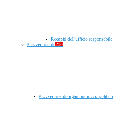
Recapiti dell'ufficio responsabile
Provvedimenti
200
Provvedimenti organi indirizzo-politico