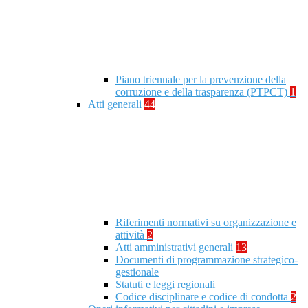
Piano triennale per la prevenzione della
corruzione e della trasparenza (PTPCT)
1
Atti generali
44
Riferimenti normativi su organizzazione e
attività
2
Atti amministrativi generali
13
Documenti di programmazione strategico-
gestionale
Statuti e leggi regionali
Codice disciplinare e codice di condotta
2