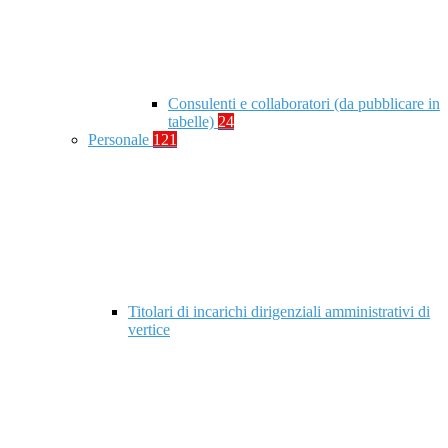
Consulenti e collaboratori (da pubblicare in
tabelle)
24
Personale
121
Titolari di incarichi dirigenziali amministrativi di
vertice