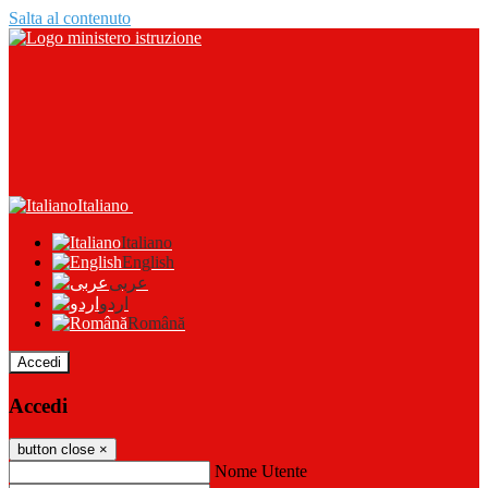
Salta al contenuto
Italiano
Italiano
English
عربى
اردو
Română
Accedi
Accedi
button close
×
Nome Utente