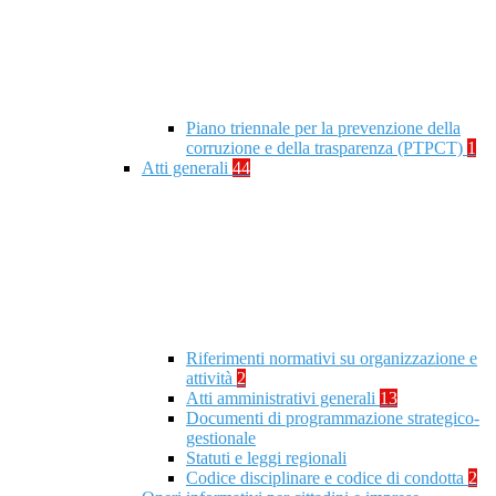
Piano triennale per la prevenzione della
corruzione e della trasparenza (PTPCT)
1
Atti generali
44
Riferimenti normativi su organizzazione e
attività
2
Atti amministrativi generali
13
Documenti di programmazione strategico-
gestionale
Statuti e leggi regionali
Codice disciplinare e codice di condotta
2