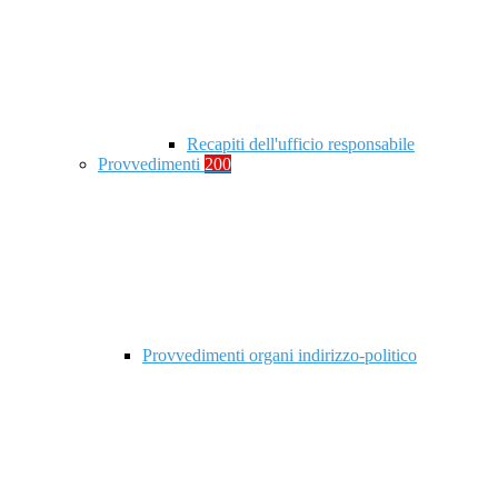
Recapiti dell'ufficio responsabile
Provvedimenti
200
Provvedimenti organi indirizzo-politico