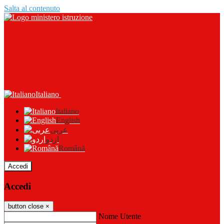
Salta al contenuto
Italiano
Italiano
English
عربى
اردو
Română
Accedi
Accedi
button close
×
Nome Utente