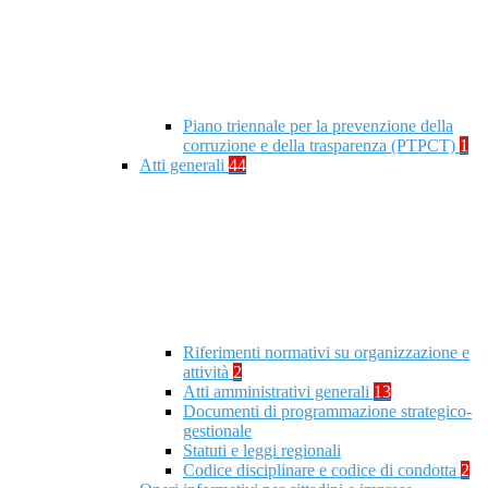
Piano triennale per la prevenzione della
corruzione e della trasparenza (PTPCT)
1
Atti generali
44
Riferimenti normativi su organizzazione e
attività
2
Atti amministrativi generali
13
Documenti di programmazione strategico-
gestionale
Statuti e leggi regionali
Codice disciplinare e codice di condotta
2