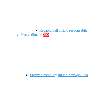
Recapiti dell'ufficio responsabile
Provvedimenti
200
Provvedimenti organi indirizzo-politico