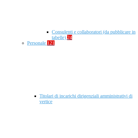
Consulenti e collaboratori (da pubblicare in
tabelle)
24
Personale
121
Titolari di incarichi dirigenziali amministrativi di
vertice