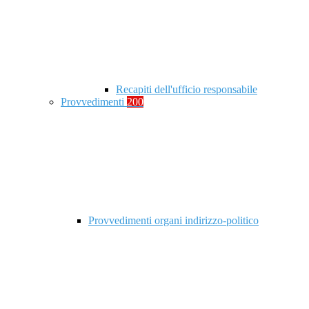
Recapiti dell'ufficio responsabile
Provvedimenti
200
Provvedimenti organi indirizzo-politico