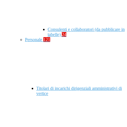
Consulenti e collaboratori (da pubblicare in
tabelle)
24
Personale
121
Titolari di incarichi dirigenziali amministrativi di
vertice