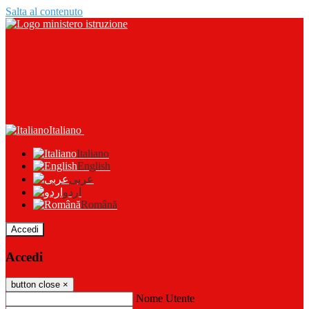
Salta al contenuto
Italiano
Italiano
English
عربى
اردو
Română
Accedi
Accedi
button close
×
Nome Utente