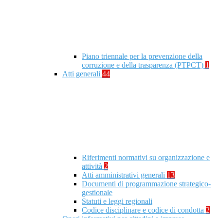
Piano triennale per la prevenzione della
corruzione e della trasparenza (PTPCT)
1
Atti generali
44
Riferimenti normativi su organizzazione e
attività
2
Atti amministrativi generali
13
Documenti di programmazione strategico-
gestionale
Statuti e leggi regionali
Codice disciplinare e codice di condotta
2