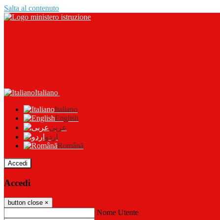
Salta al contenuto
Italiano
Italiano
English
عربى
اردو
Română
Accedi
Accedi
button close
×
Nome Utente