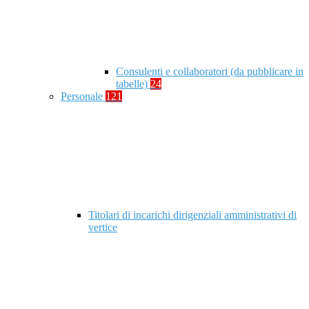
Consulenti e collaboratori (da pubblicare in
tabelle)
24
Personale
121
Titolari di incarichi dirigenziali amministrativi di
vertice