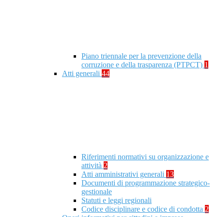
Piano triennale per la prevenzione della
corruzione e della trasparenza (PTPCT)
1
Atti generali
44
Riferimenti normativi su organizzazione e
attività
2
Atti amministrativi generali
13
Documenti di programmazione strategico-
gestionale
Statuti e leggi regionali
Codice disciplinare e codice di condotta
2