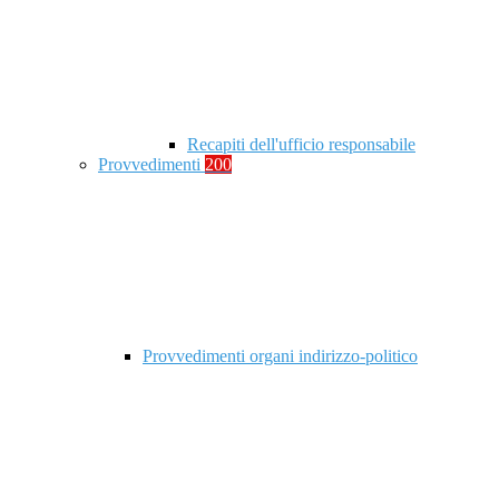
Recapiti dell'ufficio responsabile
Provvedimenti
200
Provvedimenti organi indirizzo-politico