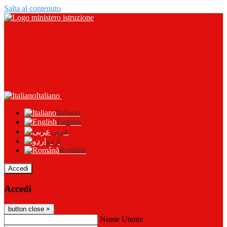
Salta al contenuto
Italiano
Italiano
English
عربى
اردو
Română
Accedi
Accedi
button close
×
Nome Utente