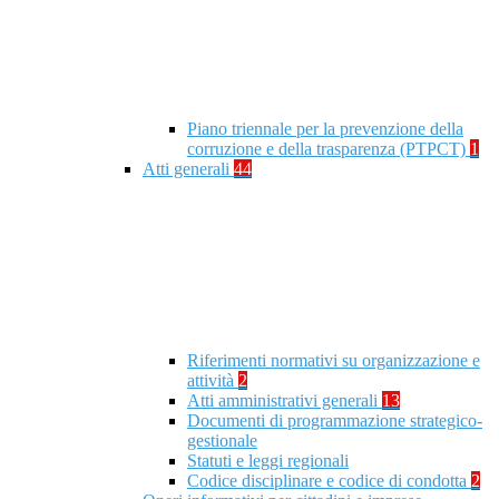
Piano triennale per la prevenzione della
corruzione e della trasparenza (PTPCT)
1
Atti generali
44
Riferimenti normativi su organizzazione e
attività
2
Atti amministrativi generali
13
Documenti di programmazione strategico-
gestionale
Statuti e leggi regionali
Codice disciplinare e codice di condotta
2