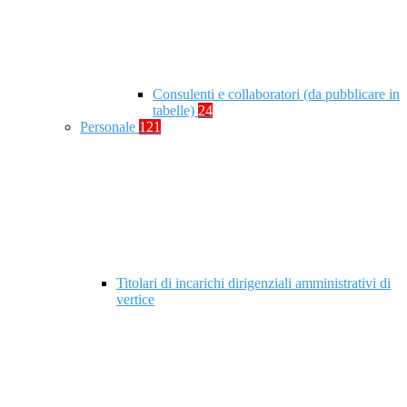
Consulenti e collaboratori (da pubblicare in
tabelle)
24
Personale
121
Titolari di incarichi dirigenziali amministrativi di
vertice