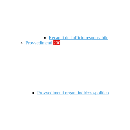
Recapiti dell'ufficio responsabile
Provvedimenti
200
Provvedimenti organi indirizzo-politico