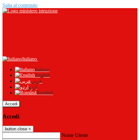
Salta al contenuto
Italiano
Italiano
English
عربى
اردو
Română
Accedi
Accedi
button close
×
Nome Utente