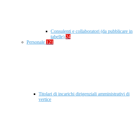
Consulenti e collaboratori (da pubblicare in
tabelle)
24
Personale
121
Titolari di incarichi dirigenziali amministrativi di
vertice