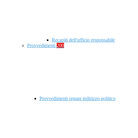
Recapiti dell'ufficio responsabile
Provvedimenti
200
Provvedimenti organi indirizzo-politico