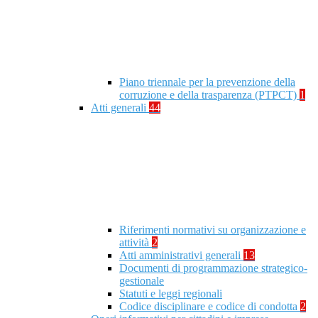
Piano triennale per la prevenzione della
corruzione e della trasparenza (PTPCT)
1
Atti generali
44
Riferimenti normativi su organizzazione e
attività
2
Atti amministrativi generali
13
Documenti di programmazione strategico-
gestionale
Statuti e leggi regionali
Codice disciplinare e codice di condotta
2