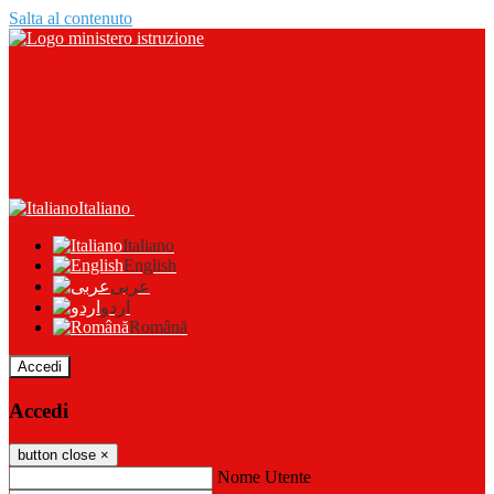
Salta al contenuto
Italiano
Italiano
English
عربى
اردو
Română
Accedi
Accedi
button close
×
Nome Utente