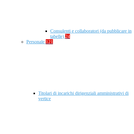
Consulenti e collaboratori (da pubblicare in
tabelle)
24
Personale
121
Titolari di incarichi dirigenziali amministrativi di
vertice