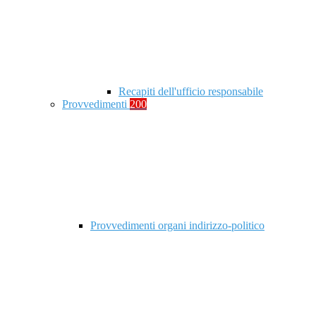
Recapiti dell'ufficio responsabile
Provvedimenti
200
Provvedimenti organi indirizzo-politico