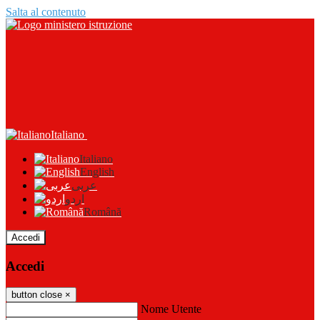
Salta al contenuto
Italiano
Italiano
English
عربى
اردو
Română
Accedi
Accedi
button close
×
Nome Utente