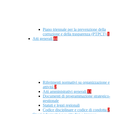
Piano triennale per la prevenzione della
corruzione e della trasparenza (PTPCT)
1
Atti generali
44
Riferimenti normativi su organizzazione e
attività
2
Atti amministrativi generali
13
Documenti di programmazione strategico-
gestionale
Statuti e leggi regionali
Codice disciplinare e codice di condotta
2