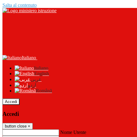
Salta al contenuto
Italiano
Italiano
English
عربى
اردو
Română
Accedi
Accedi
button close
×
Nome Utente