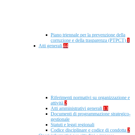
Piano triennale per la prevenzione della
corruzione e della trasparenza (PTPCT)
1
Atti generali
44
Riferimenti normativi su organizzazione e
attività
2
Atti amministrativi generali
13
Documenti di programmazione strategico-
gestionale
Statuti e leggi regionali
Codice disciplinare e codice di condotta
2