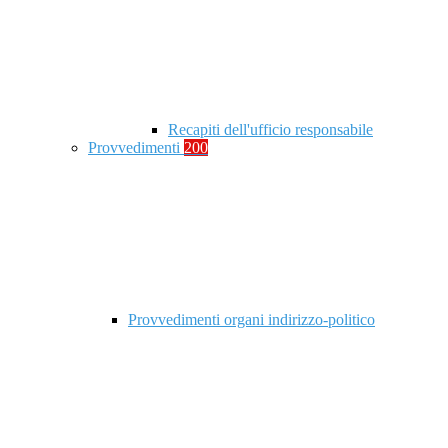
Recapiti dell'ufficio responsabile
Provvedimenti
200
Provvedimenti organi indirizzo-politico