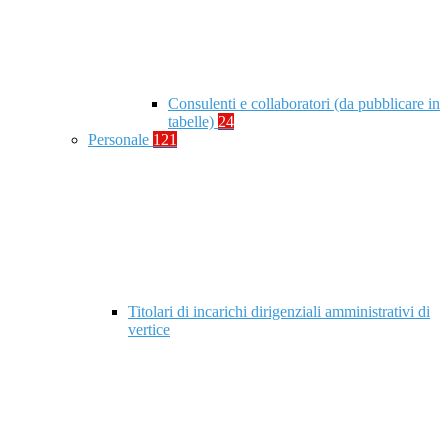
Consulenti e collaboratori (da pubblicare in
tabelle)
24
Personale
121
Titolari di incarichi dirigenziali amministrativi di
vertice