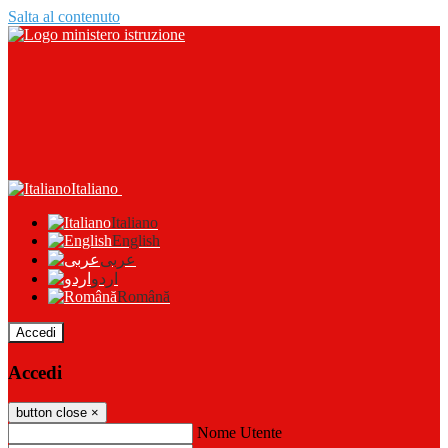
Salta al contenuto
Italiano
Italiano
English
عربى
اردو
Română
Accedi
Accedi
button close
×
Nome Utente