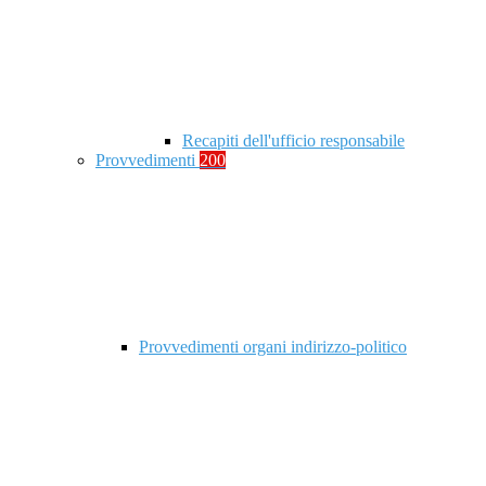
Recapiti dell'ufficio responsabile
Provvedimenti
200
Provvedimenti organi indirizzo-politico