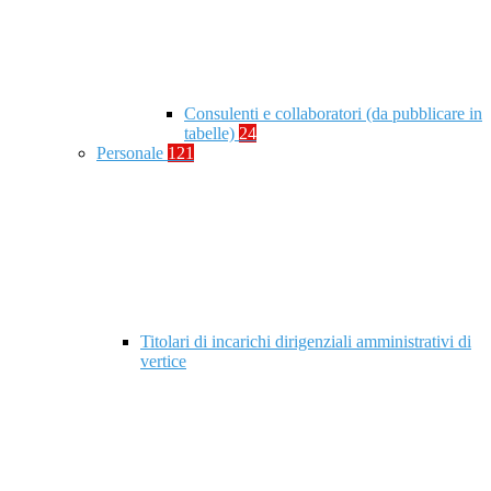
Consulenti e collaboratori (da pubblicare in
tabelle)
24
Personale
121
Titolari di incarichi dirigenziali amministrativi di
vertice