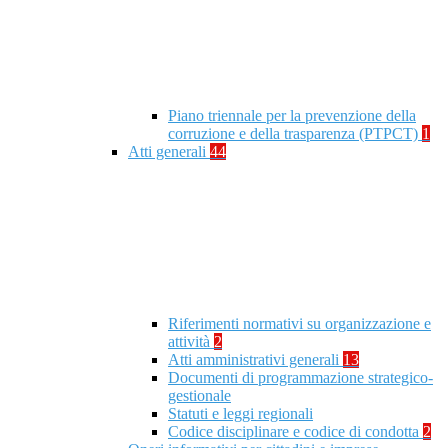
Piano triennale per la prevenzione della
corruzione e della trasparenza (PTPCT)
1
Atti generali
44
Riferimenti normativi su organizzazione e
attività
2
Atti amministrativi generali
13
Documenti di programmazione strategico-
gestionale
Statuti e leggi regionali
Codice disciplinare e codice di condotta
2