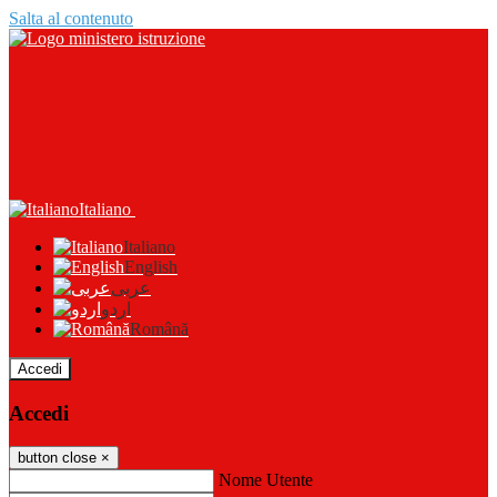
Salta al contenuto
Italiano
Italiano
English
عربى
اردو
Română
Accedi
Accedi
button close
×
Nome Utente