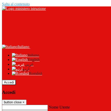
Salta al contenuto
Italiano
Italiano
English
عربى
اردو
Română
Accedi
Accedi
button close
×
Nome Utente