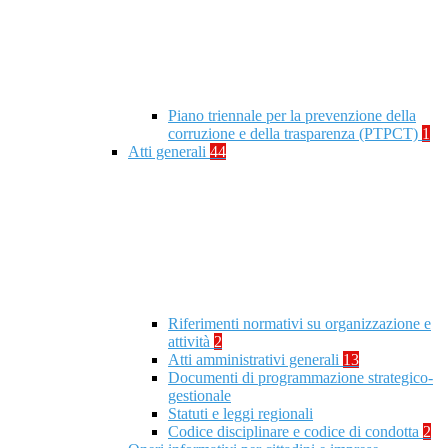
Piano triennale per la prevenzione della
corruzione e della trasparenza (PTPCT)
1
Atti generali
44
Riferimenti normativi su organizzazione e
attività
2
Atti amministrativi generali
13
Documenti di programmazione strategico-
gestionale
Statuti e leggi regionali
Codice disciplinare e codice di condotta
2