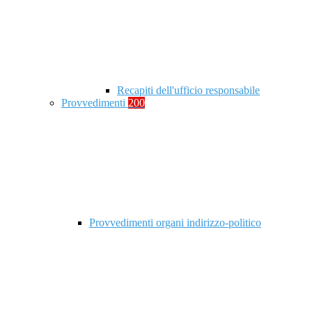
Recapiti dell'ufficio responsabile
Provvedimenti
200
Provvedimenti organi indirizzo-politico