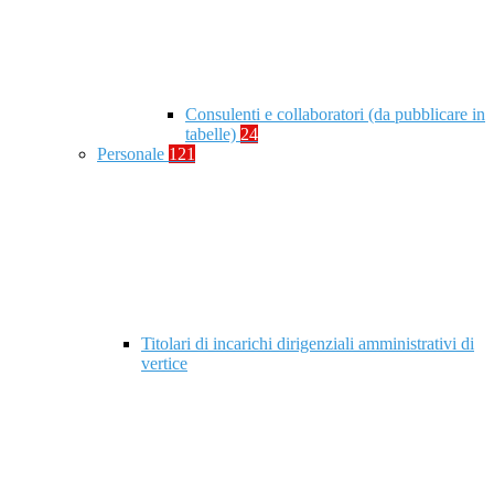
Consulenti e collaboratori (da pubblicare in
tabelle)
24
Personale
121
Titolari di incarichi dirigenziali amministrativi di
vertice