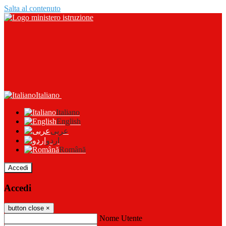
Salta al contenuto
Italiano
Italiano
English
عربى
اردو
Română
Accedi
Accedi
button close
×
Nome Utente