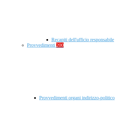
Recapiti dell'ufficio responsabile
Provvedimenti
200
Provvedimenti organi indirizzo-politico