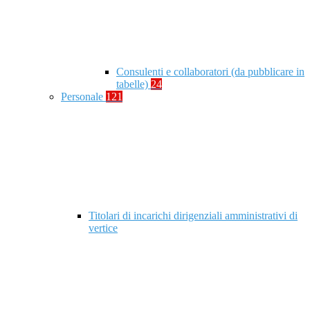
Consulenti e collaboratori (da pubblicare in
tabelle)
24
Personale
121
Titolari di incarichi dirigenziali amministrativi di
vertice