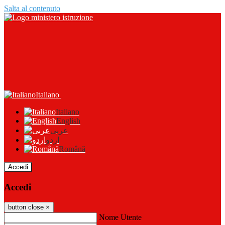
Salta al contenuto
Italiano
Italiano
English
عربى
اردو
Română
Accedi
Accedi
button close
×
Nome Utente