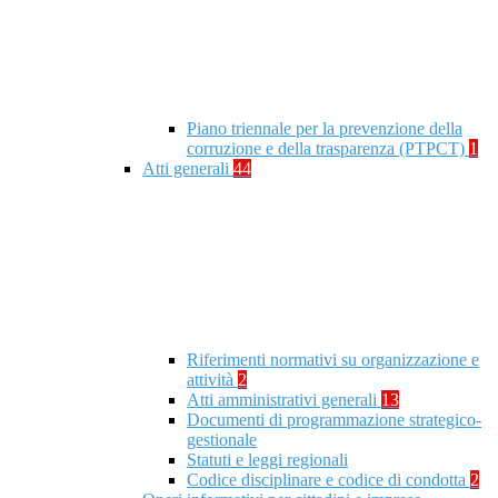
Piano triennale per la prevenzione della
corruzione e della trasparenza (PTPCT)
1
Atti generali
44
Riferimenti normativi su organizzazione e
attività
2
Atti amministrativi generali
13
Documenti di programmazione strategico-
gestionale
Statuti e leggi regionali
Codice disciplinare e codice di condotta
2